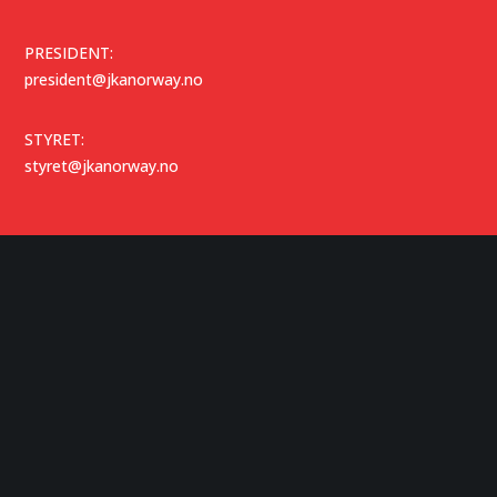
PRESIDENT:
president@jkanorway.no
STYRET:
styret@jkanorway.no
TEKNISK KOMITÉ:
tk@jkanorway.no
SJEFSINSTRUKTØR:
sjefsinstruktor@jkanorway.no