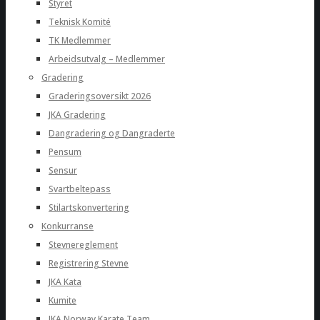
Styret
Teknisk Komité
TK Medlemmer
Arbeidsutvalg – Medlemmer
Gradering
Graderingsoversikt 2026
JKA Gradering
Dangradering og Dangraderte
Pensum
Sensur
Svartbeltepass
Stilartskonvertering
Konkurranse
Stevnereglement
Registrering Stevne
JKA Kata
Kumite
JKA Norway Karate Team