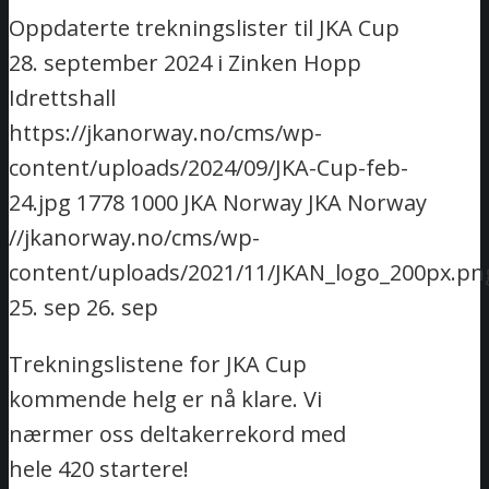
Oppdaterte trekningslister til JKA Cup
28. september 2024 i Zinken Hopp
Idrettshall
https://jkanorway.no/cms/wp-
content/uploads/2024/09/JKA-Cup-feb-
24.jpg
1778
1000
JKA Norway
JKA Norway
//jkanorway.no/cms/wp-
content/uploads/2021/11/JKAN_logo_200px.pn
25. sep
26. sep
Trekningslistene for JKA Cup
kommende helg er nå klare. Vi
nærmer oss deltakerrekord med
hele 420 startere!