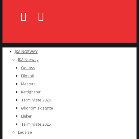
JKA NORWAY
JKA Norway
Om oss
Filosofi
Masters
Rettigheter
Terminliste 2026
Økonomisk støtte
Linker
Terminliste 2025
Ledelse