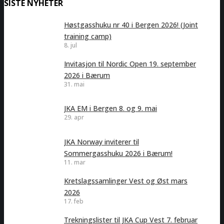
SISTE NYHETER
Høstgasshuku nr 40 i Bergen 2026! (Joint
training camp)
8. jul
Invitasjon til Nordic Open 19. september
2026 i Bærum
31. mai
JKA EM i Bergen 8. og 9. mai
29. apr
JKA Norway inviterer til
Sommergasshuku 2026 i Bærum!
11. mar
Kretslagssamlinger Vest og Øst mars
2026
17. feb
Trekningslister til JKA Cup Vest 7. februar