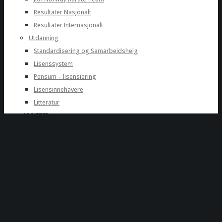
Resultater Nasjonalt
Resultater Internasjonalt
Utdanning
Standardisering og Samarbeidshelg
Lisenssystem
Pensum – lisensiering
Lisensinnehavere
Litteratur
NYHETER
KLUBBER
KONTAKT
SPONSORER