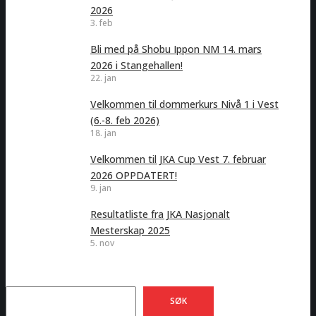
2026
3. feb
Bli med på Shobu Ippon NM 14. mars
2026 i Stangehallen!
22. jan
Velkommen til dommerkurs Nivå 1 i Vest
(6.-8. feb 2026)
18. jan
Velkommen til JKA Cup Vest 7. februar
2026 OPPDATERT!
9. jan
Resultatliste fra JKA Nasjonalt
Mesterskap 2025
5. nov
Søk
SØK