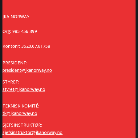
JKA NORWAY
Org: 985 456 399
Kontonr: 3520.67.61758
PRESIDENT:
president@jkanorway.no
STYRET:
styret@jkanorway.no
TEKNISK KOMITÉ:
tk@jkanorway.no
SJEFSINSTRUKTØR:
sjefsinstruktor@jkanorway.no