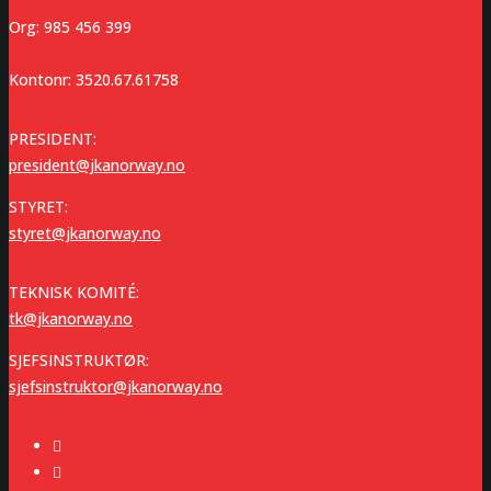
Org: 985 456 399
Kontonr: 3520.67.61758
PRESIDENT:
president@jkanorway.no
STYRET:
styret@jkanorway.no
TEKNISK KOMITÉ:
tk@jkanorway.no
SJEFSINSTRUKTØR:
sjefsinstruktor@jkanorway.no