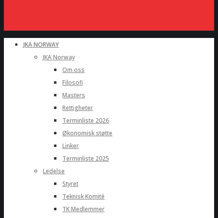
JKA NORWAY
JKA Norway
Om oss
Filosofi
Masters
Rettigheter
Terminliste 2026
Økonomisk støtte
Linker
Terminliste 2025
Ledelse
Styret
Teknisk Komité
TK Medlemmer