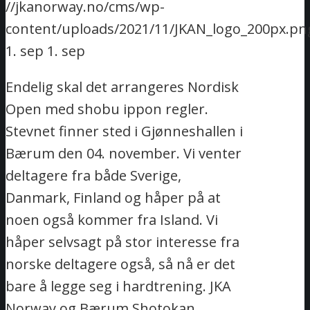
//jkanorway.no/cms/wp-
content/uploads/2021/11/JKAN_logo_200px.pn
1. sep
1. sep
Endelig skal det arrangeres Nordisk
Open med shobu ippon regler.
Stevnet finner sted i Gjønneshallen i
Bærum den 04. november. Vi venter
deltagere fra både Sverige,
Danmark, Finland og håper på at
noen også kommer fra Island. Vi
håper selvsagt på stor interesse fra
norske deltagere også, så nå er det
bare å legge seg i hardtrening. JKA
Norway og Bærum Shotokan