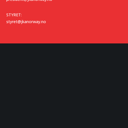
STYRET:
styret@jkanorway.no
TEKNISK KOMITÉ:
tk@jkanorway.no
SJEFSINSTRUKTØR:
sjefsinstruktor@jkanorway.no