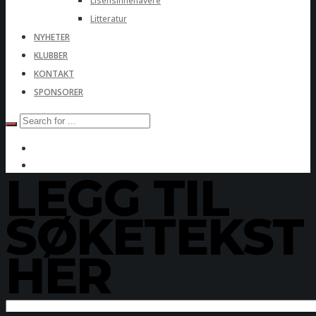
Lisensinnehavere
Litteratur
NYHETER
KLUBBER
KONTAKT
SPONSORER
LEGG TIL
SØKETEKST
HER