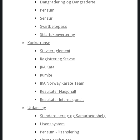
Dangradering og Dangraderte
Pensum
Sensur
Svartbeltepass
Stilartskonvertering
Konkurranse
Stevnereglement
Registrering Stevne
JKA Kata
Kumite
JKA Norway Karate Team
Resultater Nasjonalt
Resultater Internasjonalt
Utdanning
Standardisering og Samarbeidshelg
Lisenssystem
Pensum – lisensiering