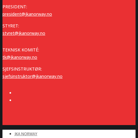
PRESIDENT:
president@jkanorway.no
STYRET:
styret@jkanorway.no
TEKNISK KOMITÉ:
tk@jkanorway.no
SJEFSINSTRUKTØR:
sjefsinstruktor@jkanorway.no
JKA NORWAY