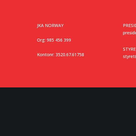
JKA NORWAY
PRESI
presi
Org: 985 456 399
STYRE
Kontonr: 3520.67.61758
styre