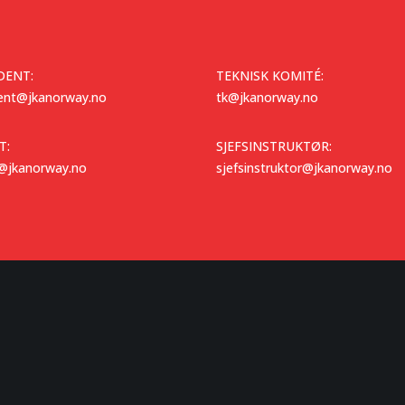
DENT:
TEKNISK KOMITÉ:
dent@jkanorway.no
tk@jkanorway.no
T:
SJEFSINSTRUKTØR:
t@jkanorway.no
sjefsinstruktor@jkanorway.no